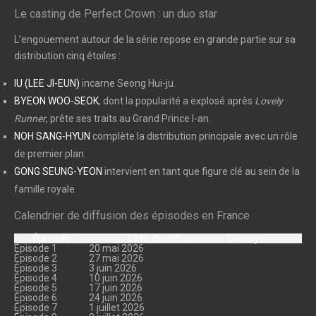
Le casting de Perfect Crown : un duo star
L’engouement autour de la série repose en grande partie sur sa
distribution cinq étoiles :
IU (LEE JI-EUN)
incarne Seong Hui-ju.
BYEON WOO-SEOK
, dont la popularité a explosé après
Lovely
Runner
, prête ses traits au Grand Prince I-an.
NOH SANG-HYUN
complète la distribution principale avec un rôle
de premier plan.
GONG SEUNG-YEON
intervient en tant que figure clé au sein de la
famille royale.
Calendrier de diffusion des épisodes en France
Épisode
Date de diffusion sur Disney+
Épisode 1
20 mai 2026
Épisode 2
27 mai 2026
Épisode 3
3 juin 2026
Épisode 4
10 juin 2026
Épisode 5
17 juin 2026
Épisode 6
24 juin 2026
Épisode 7
1 juillet 2026