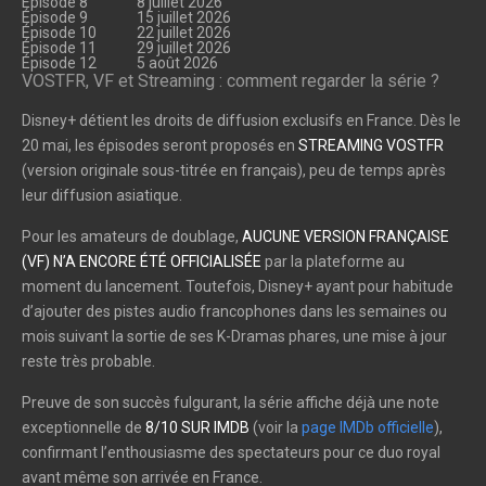
Épisode 8
8 juillet 2026
Épisode 9
15 juillet 2026
Épisode 10
22 juillet 2026
Épisode 11
29 juillet 2026
Épisode 12
5 août 2026
VOSTFR, VF et Streaming : comment regarder la série ?
Disney+ détient les droits de diffusion exclusifs en France. Dès le
20 mai, les épisodes seront proposés en
STREAMING VOSTFR
(version originale sous-titrée en français), peu de temps après
leur diffusion asiatique.
Pour les amateurs de doublage,
AUCUNE VERSION FRANÇAISE
(VF) N’A ENCORE ÉTÉ OFFICIALISÉE
par la plateforme au
moment du lancement. Toutefois, Disney+ ayant pour habitude
d’ajouter des pistes audio francophones dans les semaines ou
mois suivant la sortie de ses K-Dramas phares, une mise à jour
reste très probable.
Preuve de son succès fulgurant, la série affiche déjà une note
exceptionnelle de
8/10 SUR IMDB
(voir la
page IMDb officielle
),
confirmant l’enthousiasme des spectateurs pour ce duo royal
avant même son arrivée en France.