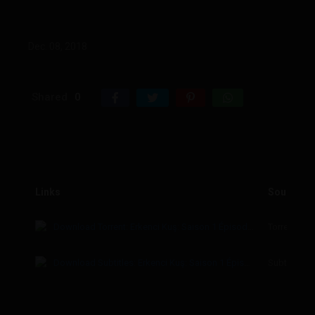
Dec. 08, 2018
Shared
0
Links
Source
Download Torrent: Erkenci Kuş: Saison 1 Épisode 23
Torrent
Download Subtitles: Erkenci Kuş: Saison 1 Épisode 23
Subtitles