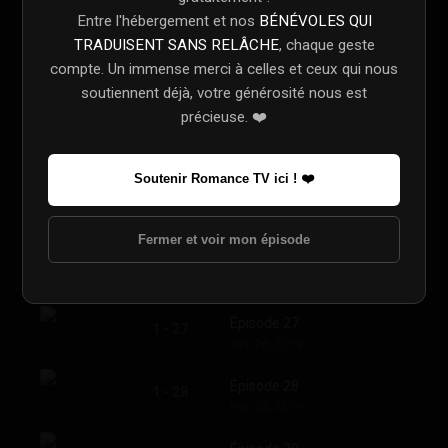
Çok Seviyorum
1 - 22
Entre l'hébergement et nos
BÉNÉVOLES QUI
Dec. 01, 2018
TRADUISENT SANS RELÂCHE
, chaque geste
compte. Un immense merci à celles et ceux qui nous
Sana Aşığım
1 - 23
soutiennent déjà, votre générosité nous est
Dec. 08, 2018
précieuse. ❤️
Hep Sen Varsın
1 - 24
Dec. 15, 2018
Soutenir Romance TV ici ! ❤️
Onunla Mutluyum
1 - 25
Dec. 22, 2018
Fermer et voir mon épisode
Bizim Sevgimiz
1 - 26
Dec. 29, 2018
Épisode 27
1 - 27
Jan. 26, 2019
Épisode 28
1 - 28
Feb. 03, 2019