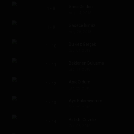
Sana Geldim
1 - 8
Aug. 14, 2018
Sadece İkimiz
1 - 9
Aug. 28, 2018
Bu Kez Gerçek
1 - 10
Sep. 04, 2018
Beklenen Buluşma
1 - 11
Sep. 11, 2018
Aşık Oldum
1 - 12
Sep. 22, 2018
Ayrı Kalamıyorum
1 - 13
Sep. 29, 2018
Birlikte Güzeliz
1 - 14
Oct. 06, 2018