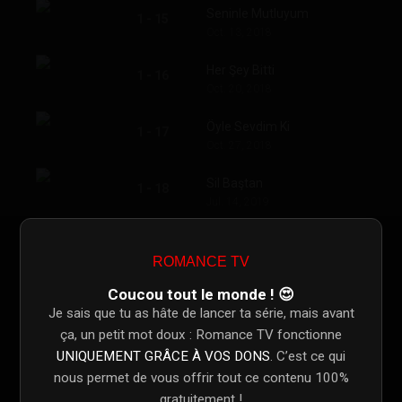
Seninle Mutluyum
1 - 15
Oct. 13, 2018
Her Şey Bitti
1 - 16
Oct. 20, 2018
Öyle Sevdim Ki
1 - 17
Oct. 27, 2018
Sil Baştan
1 - 18
Jul. 14, 2019
Hep Kalbimizde
1 - 19
Nov. 10, 2018
ROMANCE TV
Coucou tout le monde ! 😍
İyi Ki Varsın
1 - 20
Je sais que tu as hâte de lancer ta série, mais avant
Nov. 17, 2018
ça, un petit mot doux : Romance TV fonctionne
Ayrılmaz İkili
UNIQUEMENT GRÂCE À VOS DONS
. C’est ce qui
1 - 21
Nov. 24, 2018
nous permet de vous offrir tout ce contenu 100%
gratuitement !