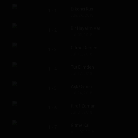
Erkenci Kuş
1 - 1
Jun. 26, 2018
Bir Hayalim Var
1 - 2
Jul. 03, 2018
Gitme Dersen
1 - 3
Jul. 10, 2018
Tut Elimden
1 - 4
Jul. 17, 2018
Aşk Oyunu
1 - 5
Jul. 24, 2018
İtiraf Zamanı
1 - 6
Jul. 31, 2018
Gitme Kal
1 - 7
Aug. 07, 2018