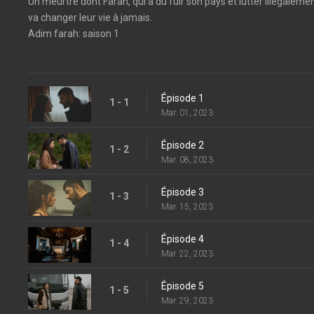
Un meurtre dont Farah, qui a dû fuir son pays et lutter illégalemen
va changer leur vie à jamais.
Adim farah: saison 1
Épisode 1
1 - 1
Mar. 01, 2023
Épisode 2
1 - 2
Mar. 08, 2023
Épisode 3
1 - 3
Mar. 15, 2023
Épisode 4
1 - 4
Mar. 22, 2023
Épisode 5
1 - 5
Mar. 29, 2023