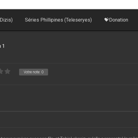
Dizis)
Séries Phillipines (Teleseryes)
💝Donation
 1
Votre note:
0