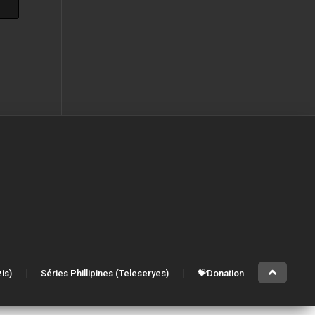
is)
Séries Phillipines (Teleseryes)
💝Donation