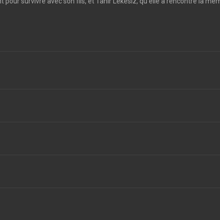
t pour survivre avec son fils, et Tahir Lekesiz, qu’elle a rencontré la mêm