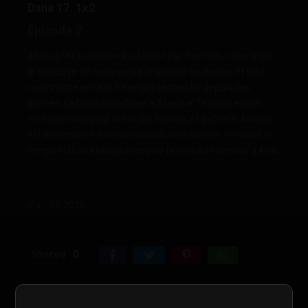
Daha 17: 1x2
Épisode 2
Alors qu’Aras s’effondre, blessé par Teoman, il remarque
le tatouage de corbeau sur le bras de ce dernier et croit
reconnaître en lui le frère qu’il recherche depuis des
années. La blessure infligée à Aras par Teoman est un
véritable choc pour la famille Akkaya, et Şebnem Akkaya
est déterminée à ne pas abandonner son fils. Pendant ce
temps, Hakan Akkaya découvre la véritable identité d’Aras.
Jun. 07, 2026
Shared
0