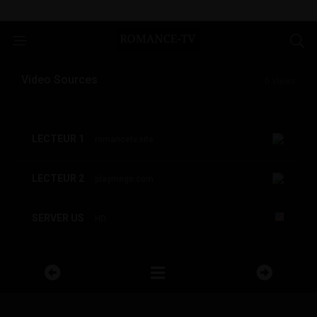
Video Sources
0 Views
LECTEUR 1
romancetv.site
LECTEUR 2
playmogo.com
SERVER US
HD