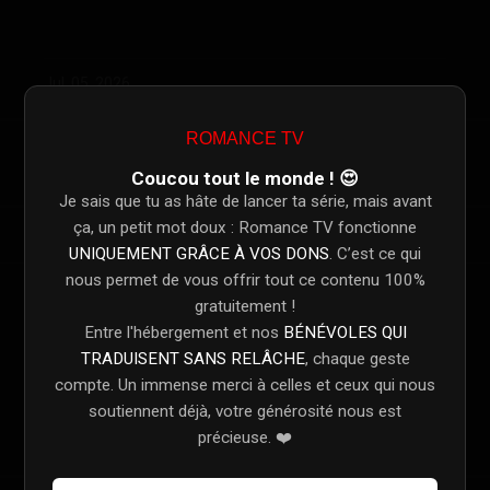
Jul. 05, 2026
ROMANCE TV
Shared
0
Coucou tout le monde ! 😍
Je sais que tu as hâte de lancer ta série, mais avant
ça, un petit mot doux : Romance TV fonctionne
UNIQUEMENT GRÂCE À VOS DONS
. C’est ce qui
nous permet de vous offrir tout ce contenu 100%
gratuitement !
Links
Source
Entre l'hébergement et nos
BÉNÉVOLES QUI
TRADUISENT SANS RELÂCHE
, chaque geste
Download Torrent: Daha 17: Saison 1 Épisode 6 Vostfr
Torrent
compte. Un immense merci à celles et ceux qui nous
soutiennent déjà, votre générosité nous est
Download Subtitles: Daha 17: Saison 1 Épisode 6 Vostfr
Subtitles
précieuse. ❤️