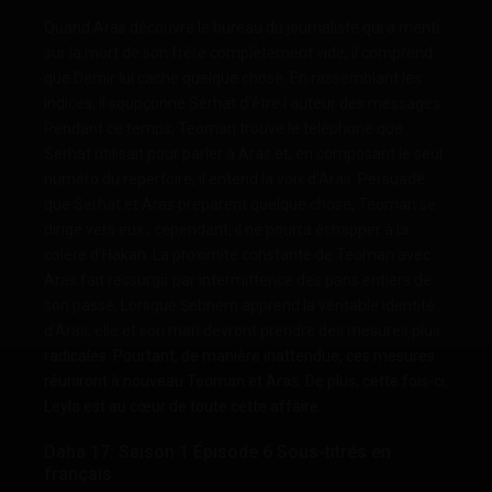
Quand Aras découvre le bureau du journaliste qui a menti
sur la mort de son frère complètement vide, il comprend
que Demir lui cache quelque chose. En rassemblant les
indices, il soupçonne Serhat d’être l’auteur des messages.
Pendant ce temps, Teoman trouve le téléphone que
Serhat utilisait pour parler à Aras et, en composant le seul
numéro du répertoire, il entend la voix d’Aras. Persuadé
que Serhat et Aras préparent quelque chose, Teoman se
dirige vers eux ; cependant, il ne pourra échapper à la
colère d’Hakan. La proximité constante de Teoman avec
Aras fait ressurgir par intermittence des pans entiers de
son passé. Lorsque Şebnem apprend la véritable identité
d’Aras, elle et son mari devront prendre des mesures plus
radicales. Pourtant, de manière inattendue, ces mesures
réuniront à nouveau Teoman et Aras. De plus, cette fois-ci,
Leyla est au cœur de toute cette affaire.
Daha 17: Saison 1 Épisode 6 Sous-titrés en
français