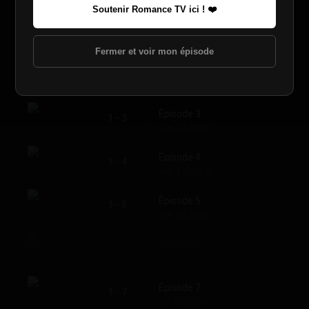
Soutenir Romance TV ici ! ❤️
Épisode 1
1 - 1
May. 31, 2026
Fermer et voir mon épisode
Épisode 2
1 - 2
Jun. 07, 2026
Épisode 3
1 - 3
Jun. 14, 2026
Épisode 4
1 - 4
Jun. 21, 2026
Épisode 5
1 - 5
Jun. 28, 2026
Épisode 6
1 - 6
Jul. 05, 2026
Épisode 7
1 - 7
Jul. 12, 2026