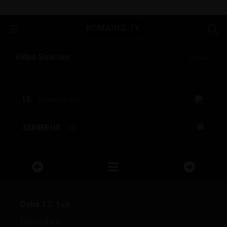
Video Sources
0 Views
LE
romancetv.site
SERVER US
HD
Daha 17: 1x6
Épisode 6