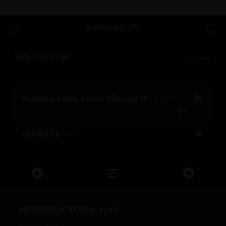
Video Sources
0 Views
Hudutsuz Sevda: Saison 1 Épisode 15
golvid.com
SERVER US
HD
HUDUTSUZ SEVDA: 1x15
Épisode 15