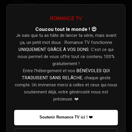
Épisode 7
1 - 7
ROMANCE TV
Nov. 09, 2023
Coucou tout le monde ! 😍
Épisode 8
1 - 8
Je sais que tu as hâte de lancer ta série, mais avant
Nov. 16, 2023
ça, un petit mot doux : Romance TV fonctionne
UNIQUEMENT GRÂCE À VOS DONS
. C’est ce qui
Épisode 9
1 - 9
nous permet de vous offrir tout ce contenu 100%
Nov. 23, 2023
gratuitement !
Entre l'hébergement et nos
BÉNÉVOLES QUI
Épisode 10
1 - 10
TRADUISENT SANS RELÂCHE
, chaque geste
Nov. 30, 2023
compte. Un immense merci à celles et ceux qui nous
Épisode 11
soutiennent déjà, votre générosité nous est
1 - 11
Dec. 07, 2023
précieuse. ❤️
Épisode 12
1 - 12
Dec. 14, 2023
Soutenir Romance TV ici ! ❤️
Épisode 13
1 - 13