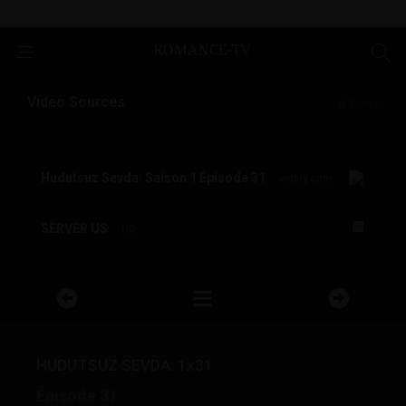
Video Sources
0 Views
Hudutsuz Sevda: Saison 1 Épisode 31
vidply.com
SERVER US
HD
HUDUTSUZ SEVDA: 1x31
Épisode 31