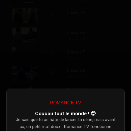
Épisode 5
1 - 5
Oct. 26, 2023
Épisode 6
1 - 6
Nov. 02, 2023
Épisode 7
1 - 7
Nov. 09, 2023
Épisode 8
1 - 8
Nov. 16, 2023
Épisode 9
1 - 9
Nov. 23, 2023
ROMANCE TV
Épisode 10
1 - 10
Coucou tout le monde ! 😍
Nov. 30, 2023
Je sais que tu as hâte de lancer ta série, mais avant
ça, un petit mot doux : Romance TV fonctionne
Épisode 11
1 - 11