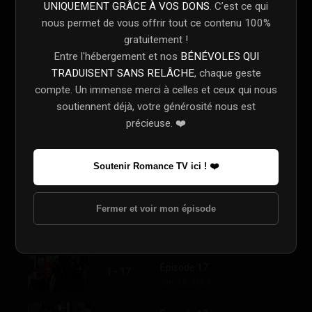
UNIQUEMENT GRÂCE À VOS DONS
. C’est ce qui
Dec. 07, 2023
nous permet de vous offrir tout ce contenu 100%
Épisode 12
gratuitement !
1 - 12
Dec. 14, 2023
Entre l'hébergement et nos
BÉNÉVOLES QUI
TRADUISENT SANS RELÂCHE
, chaque geste
Épisode 13
1 - 13
compte. Un immense merci à celles et ceux qui nous
Dec. 21, 2023
soutiennent déjà, votre générosité nous est
précieuse. ❤️
Épisode 14
1 - 14
Dec. 28, 2023
Soutenir Romance TV ici ! ❤️
Épisode 15
1 - 15
Jan. 11, 2024
Fermer et voir mon épisode
Épisode 16
1 - 16
Jan. 18, 2024
Épisode 17
1 - 17
Jan. 25, 2024