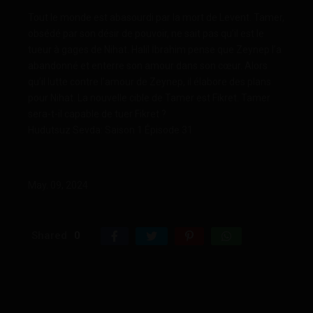
Tout le monde est abasourdi par la mort de Levent. Tamer,
obsédé par son désir de pouvoir, ne sait pas qu’il est le
tueur à gages de Nihat. Halil İbrahim pense que Zeynep l’a
abandonné et enterre son amour dans son cœur. Alors
qu’il lutte contre l’amour de Zeynep, il élabore des plans
pour Nihat. La nouvelle cible de Tamer est Fikret. Tamer
sera-t-il capable de tuer Fikret ?
Hudutsuz Sevda: Saison 1 Épisode 31
May. 09, 2024
Shared
0