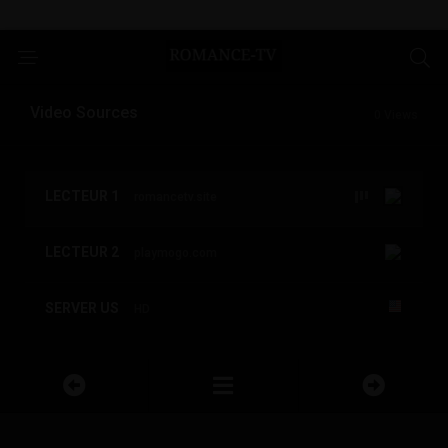
Video Sources
0 Views
LECTEUR 1
romancetv.site
LECTEUR 2
playmogo.com
SERVER US
HD