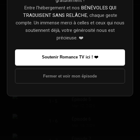
gratuitement !
Entre l'hébergement et nos
BÉNÉVOLES QUI
TRADUISENT SANS RELÂCHE
, chaque geste
Épisode 1
1 - 1
compte. Un immense merci à celles et ceux qui nous
Feb. 12, 2026
soutiennent déjà, votre générosité nous est
précieuse. ❤️
Épisode 2
1 - 2
Feb. 19, 2026
Soutenir Romance TV ici ! ❤️
Épisode 3
1 - 3
Feb. 26, 2026
Fermer et voir mon épisode
Épisode 4
1 - 4
Mar. 05, 2026
Épisode 5
1 - 5
Mar. 12, 2026
Épisode 6
1 - 6
Mar. 19, 2026
Épisode 7