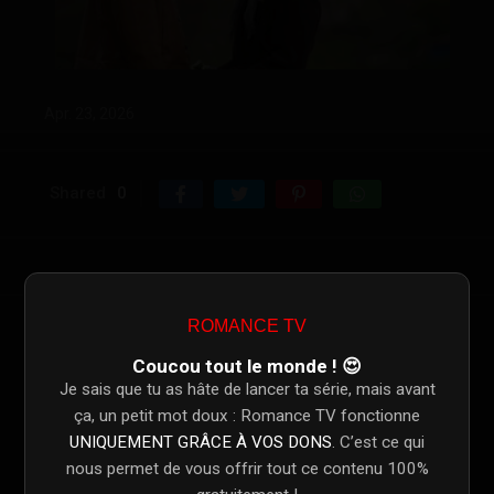
Apr. 23, 2026
Shared
0
ROMANCE TV
Links
Sourc
Coucou tout le monde ! 😍
Je sais que tu as hâte de lancer ta série, mais avant
Download Torrent: Sevdiğim sensin: Saison 1 Épisode 10
Torrent
ça, un petit mot doux : Romance TV fonctionne
UNIQUEMENT GRÂCE À VOS DONS
. C’est ce qui
Download Subtitles: Sevdiğim sensin: Saison 1 Épisode 10
Subtitl
nous permet de vous offrir tout ce contenu 100%