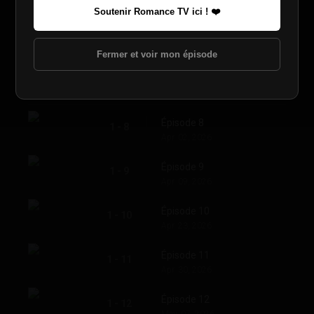
Mar. 12, 2026
Soutenir Romance TV ici ! ❤️
Épisode 6
1 - 6
Mar. 19, 2026
Fermer et voir mon épisode
Épisode 7
1 - 7
Mar. 26, 2026
Épisode 8
1 - 8
Apr. 02, 2026
Épisode 9
1 - 9
Apr. 09, 2026
Épisode 10
1 - 10
Apr. 23, 2026
Épisode 11
1 - 11
Apr. 30, 2026
Épisode 12
1 - 12