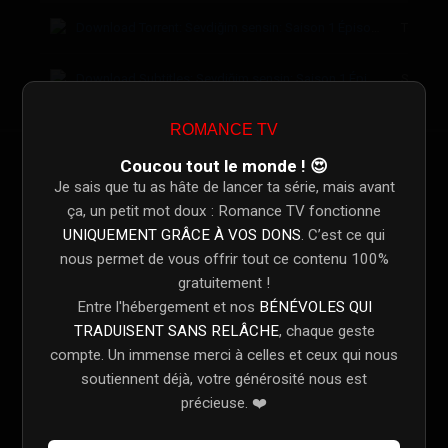
Download Torrent: Sevdiğim sensin: Saison 1 Épisode 4
Torrent
Download Subtitles: Sevdiğim sensin: Saison 1 Épisode 4
Subtitle
ROMANCE TV
Coucou tout le monde ! 😍
Épisode 1
Je sais que tu as hâte de lancer ta série, mais avant
1 - 1
Feb. 12, 2026
ça, un petit mot doux : Romance TV fonctionne
UNIQUEMENT GRÂCE À VOS DONS
. C’est ce qui
Épisode 2
1 - 2
nous permet de vous offrir tout ce contenu 100%
Feb. 19, 2026
gratuitement !
Entre l'hébergement et nos
BÉNÉVOLES QUI
Épisode 3
1 - 3
TRADUISENT SANS RELÂCHE
Feb. 26, 2026
, chaque geste
compte. Un immense merci à celles et ceux qui nous
Épisode 4
1 - 4
soutiennent déjà, votre générosité nous est
Mar. 05, 2026
précieuse. ❤️
Épisode 5
1 - 5