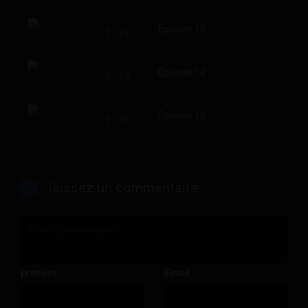
May. 07, 2026
Épisode 13
1 - 13
May. 07, 2026
Épisode 14
1 - 14
May. 14, 2026
Épisode 15
1 - 15
May. 21, 2026
laissez un commentaire
prénom
Email
*
*