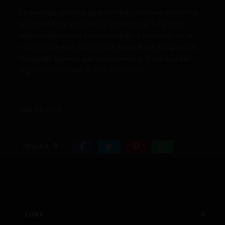
Le mariage secret de Dicle et Erkan, connu seulement de
la famille Aldur, est révélé à la presse par Tahir et se
répand rapidement à travers le pays. La nouvelle est un
choc terrible pour Burçin. Dicle, quant à elle, est anéantie
lorsqu’elle apprend que le document qu’Erkan lui a fait
signer est en réalité un acte de divorce.
Mar. 05, 2026
Shared
0
Links
Sourc