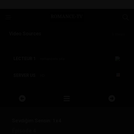
Video Sources
0 Views
LECTEUR 1
romancetv.site
SERVER US
HD
Sevdiğim Sensin: 1x4
Épisode 4