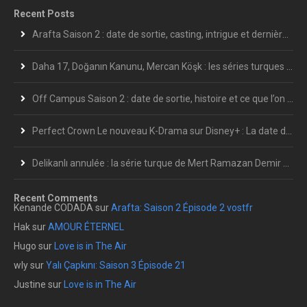
Recent Posts
Arafta Saison 2 : date de sortie, casting, intrigue et dernières informations
Daha 17, Doğanın Kanunu, Mercan Köşk : les séries turques les plus attendues de l’été 2026
Off Campus Saison 2 : date de sortie, histoire et ce que l’on sait déjà
Perfect Crown Le nouveau K-Drama sur Disney+ : La date de sortie en France et le calendrier complet des épisodes
Delikanlı annulée : la série turque de Mert Ramazan Demir s’arrête après 7 épisodes
Recent Comments
Kenande CODADA
sur
Arafta: Saison 2 Épisode 2 vostfr
Hak
sur
AMOUR ÉTERNEL
Hugo
sur
Love is in The Air
wly
sur
Yalı Çapkını: Saison 3 Épisode 21
Justine
sur
Love is in The Air