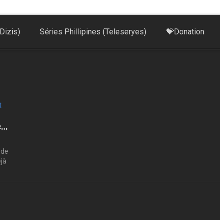
Dizis)
Séries Phillipines (Teleseryes)
💝Donation
Off Campus Saison 2 : date de sortie, histoire et ce que l’on sait déjà
 de
éjà