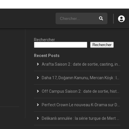
Rechercher
Rechercher
Recent Posts
Arafta Saison 2 : date de sortie, casting, intrigue et dernières informations
Daha 17, Doğanın Kanunu, Mercan Köşk : les séries turques les plus attendues de l’été 2026
Off Campus Saison 2 : date de sortie, histoire et ce que l’on sait déjà
Perfect Crown Le nouveau K-Drama sur Disney+ : La date de sortie en France et le calendrier complet des épisodes
Delikanlı annulée : la série turque de Mert Ramazan Demir s’arrête après 7 épisodes