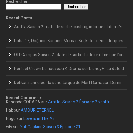
Rechercher
Rechercher
Recent Posts
Arafta Saison 2 : date de sortie, casting, intrigue et dernières informations
Daha 17, Doğanın Kanunu, Mercan Köşk : les séries turques les plus attendues de l’été 2026
Off Campus Saison 2 : date de sortie, histoire et ce que l’on sait déjà
Perfect Crown Le nouveau K-Drama sur Disney+ : La date de sortie en France et le calendrier complet des épisodes
Delikanlı annulée : la série turque de Mert Ramazan Demir s’arrête après 7 épisodes
Recent Comments
Kenande CODADA
sur
Arafta: Saison 2 Épisode 2 vostfr
Hak
sur
AMOUR ÉTERNEL
Hugo
sur
Love is in The Air
wly
sur
Yalı Çapkını: Saison 3 Épisode 21