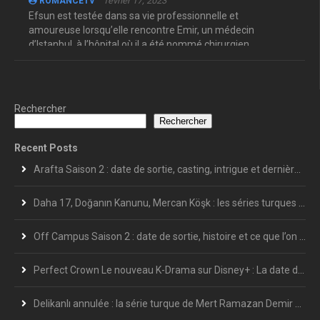
février 17, 2023
ROMANCETV
Efsun est testée dans sa vie professionnelle et
amoureuse lorsqu’elle rencontre Emir, un médecin
d’Istanbul, à l’hôpital où il a été nommé chirurgien ...
Rechercher
Rechercher
Recent Posts
Arafta Saison 2 : date de sortie, casting, intrigue et dernières informations
Daha 17, Doğanın Kanunu, Mercan Köşk : les séries turques les plus attendues de l’été 2026
Off Campus Saison 2 : date de sortie, histoire et ce que l’on sait déjà
Perfect Crown Le nouveau K-Drama sur Disney+ : La date de sortie en France et le calendrier complet des épisodes
Delikanlı annulée : la série turque de Mert Ramazan Demir s’arrête après 7 épisodes