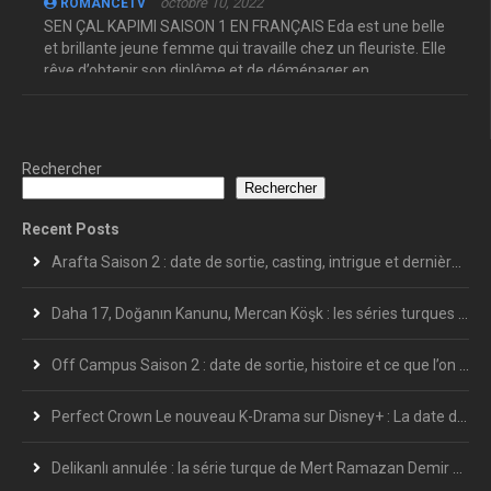
octobre 10, 2022
ROMANCETV
SEN ÇAL KAPIMI SAISON 1 EN FRANÇAIS Eda est une belle
et brillante jeune femme qui travaille chez un fleuriste. Elle
rêve d’obtenir son diplôme et de déménager en ...
Rechercher
Rechercher
Recent Posts
Arafta Saison 2 : date de sortie, casting, intrigue et dernières informations
Daha 17, Doğanın Kanunu, Mercan Köşk : les séries turques les plus attendues de l’été 2026
Off Campus Saison 2 : date de sortie, histoire et ce que l’on sait déjà
Perfect Crown Le nouveau K-Drama sur Disney+ : La date de sortie en France et le calendrier complet des épisodes
Delikanlı annulée : la série turque de Mert Ramazan Demir s’arrête après 7 épisodes